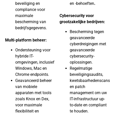
beveiliging en
en -behoeften
.
compliance voor
maximale
Cybersecurity voor
bescherming van
grootzakelijke bedrijven:
bedrijfsgegevens.
Bescherming tegen
geavanceerde
Multi-platform beheer:
cyberdreigingen met
Ondersteuning voor
geavanceerde
hybride IT-
cybersecurity-
omgevingen, inclusief
oplossingen.
Windows, Mac en
Regelmatige
Chrome endpoints.
beveiligingsaudits,
Geavanceerd beheer
kwetsbaarhedenscans
van mobiele
en patch
apparaten met tools
management om uw
zoals Knox en Dex,
IT-infrastructuur up-
voor maximale
to-date en compliant
flexibiliteit en
te houden.