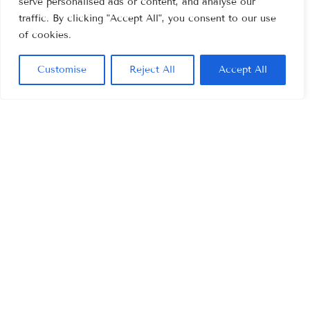
serve personalised ads or content, and analyse our
traffic. By clicking "Accept All", you consent to our use
of cookies.
Customise
Reject All
Accept All
Varity op CloudFest 2026
Internationaal event voor cloud- en
hostingprofessionals, waar Varity relaties
versterkt en nieuwe samenwerkingen verkent
binnen het Europese cloud-ecosysteem.