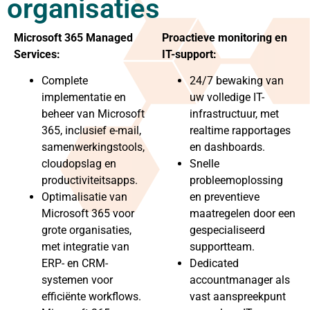
organisaties
Microsoft 365 Managed
Proactieve monitoring en
Services:
IT-support:
Complete
24/7 bewaking van
implementatie en
uw volledige IT-
beheer van Microsoft
infrastructuur, met
365, inclusief e-mail,
realtime rapportages
samenwerkingstools,
en dashboards.
cloudopslag en
Snelle
productiviteitsapps.
probleemoplossing
Optimalisatie van
en preventieve
Microsoft 365 voor
maatregelen door een
grote organisaties,
gespecialiseerd
met integratie van
supportteam.
ERP- en CRM-
Dedicated
systemen voor
accountmanager als
efficiënte workflows.
vast aanspreekpunt