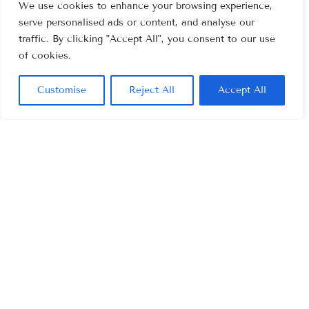
We use cookies to enhance your browsing experience,
serve personalised ads or content, and analyse our
traffic. By clicking "Accept All", you consent to our use
of cookies.
Customise
Reject All
Accept All
Varity op CloudFest 2026
Internationaal event voor cloud- en
hostingprofessionals, waar Varity relaties
versterkt en nieuwe samenwerkingen verkent