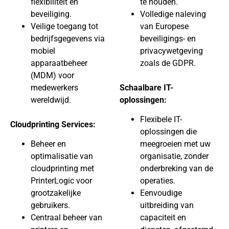
flexibiliteit en
te houden.
beveiliging.
Volledige naleving
Veilige toegang tot
van Europese
bedrijfsgegevens via
beveiligings- en
mobiel
privacywetgeving
apparaatbeheer
zoals de GDPR.
(MDM) voor
medewerkers
Schaalbare IT-
wereldwijd.
oplossingen:
Flexibele IT-
Cloudprinting Services:
oplossingen die
Beheer en
meegroeien met uw
optimalisatie van
organisatie, zonder
cloudprinting met
onderbreking van de
PrinterLogic voor
operaties.
grootzakelijke
Eenvoudige
gebruikers.
uitbreiding van
Centraal beheer van
capaciteit en