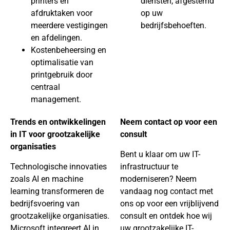
printers en
diensten, afgestemd
afdruktaken voor
op uw
meerdere vestigingen
bedrijfsbehoeften.
en afdelingen.
Kostenbeheersing en
optimalisatie van
printgebruik door
centraal
management.
Trends en ontwikkelingen
Neem contact op voor een
in IT voor grootzakelijke
consult
organisaties
Bent u klaar om uw IT-
Technologische innovaties
infrastructuur te
zoals AI en machine
moderniseren? Neem
learning transformeren de
vandaag nog contact met
bedrijfsvoering van
ons op voor een vrijblijvend
grootzakelijke organisaties.
consult en ontdek hoe wij
Microsoft integreert AI in
uw grootzakelijke IT-