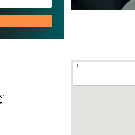
er
LA