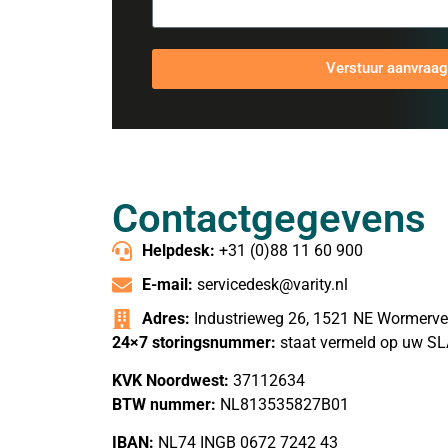
Verstuur aanvraag
Contactgegevens
Helpdesk:
+31 (0)88 11 60 900
E-mail:
servicedesk@varity.nl
Adres:
Industrieweg 26, 1521 NE Wormerve
24×7 storingsnummer:
staat vermeld op uw S
KVK Noordwest:
37112634
BTW nummer:
NL813535827B01
IBAN:
NL74 INGB 0672 7242 43