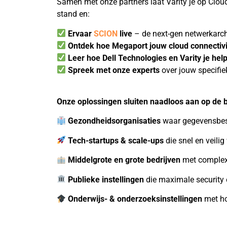
Samen met onze partners laat Varity je op Clou
stand en:
Ervaar
SCION
live
– de next-gen netwerkarch
Ontdek hoe Megaport jouw cloud connectivit
Leer hoe Dell Technologies en Varity je help
Spreek met onze experts
over jouw specifie
Onze oplossingen sluiten naadloos aan op de 
Gezondheidsorganisaties
waar gegevensbes
Tech-startups & scale-ups
die snel en veilig
Middelgrote en grote bedrijven
met complex
Publieke instellingen
die maximale security
Onderwijs- & onderzoeksinstellingen
met ho