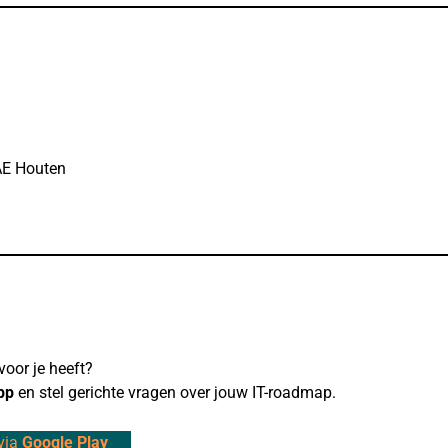
AE Houten
voor je heeft?
pp
en stel gerichte vragen over jouw IT-roadmap.
via
Google Play