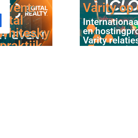
Event:
Varity op
gital
Internationaa
 Whitesky
en hostingpr
Varity relati
praktijk
samenwerkin
het Europese
Meer lezen
s