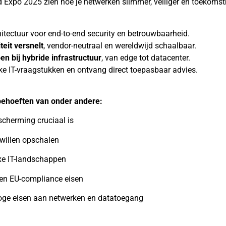
d Expo 2025 zien hoe je netwerken slimmer, veiliger en toekom
itectuur voor end-to-end security en betrouwbaarheid.
eit versnelt
, vendor-neutraal en wereldwijd schaalbaar.
en bij hybride infrastructuur
, van edge tot datacenter.
ke IT-vraagstukken en ontvang direct toepasbaar advies.
behoeften van onder andere:
cherming cruciaal is
 willen opschalen
e IT-landschappen
 en EU-compliance eisen
ge eisen aan netwerken en datatoegang