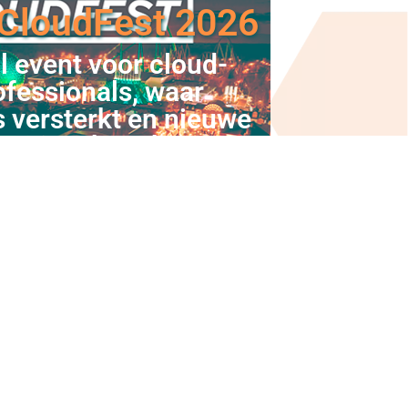
 CloudFest 2026
l event voor cloud-
ofessionals, waar
es versterkt en nieuwe
gen verkent binnen
 cloud-ecosysteem...
Bekijk alle events