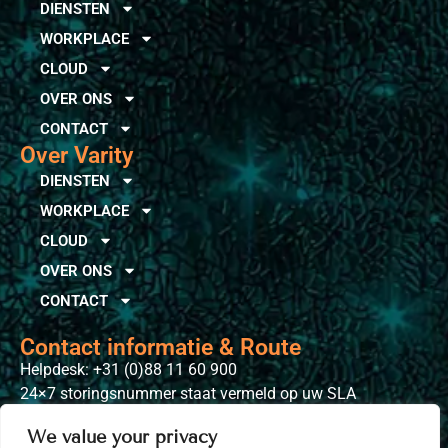
DIENSTEN
WORKPLACE
CLOUD
OVER ONS
CONTACT
Over Varity
DIENSTEN
WORKPLACE
CLOUD
OVER ONS
CONTACT
Contact informatie & Route
Helpdesk: +31 (0)88 11 60 900
24×7 storingsnummer staat vermeld op uw SLA
Bezoek Adres
We value your privacy