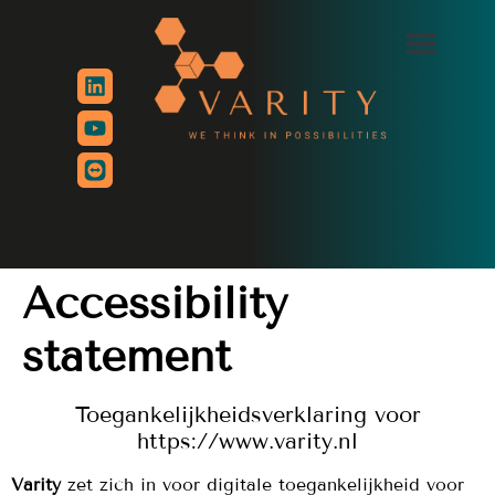
de
inhoud
Accessibility
statement
Toegankelijkheidsverklaring voor
https://www.varity.nl
Varity
zet zich in voor digitale toegankelijkheid voor